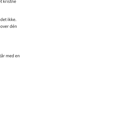
t kristne
det ikke.
 over dén
står med en