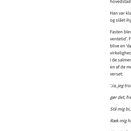
hovedstaden
Han var kla
og slået ih
Fasten blev
ventetid’.
blive en ‘d
virkelighe
i de salmer
en af de m
verset:
‘Ja, jeg tr
gør det, fr
Stå mig bi,
Ræk mig hå