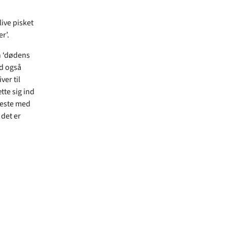
live pisket
r’.
n ‘dødens
id også
ver til
te sig ind
eneste med
 det er