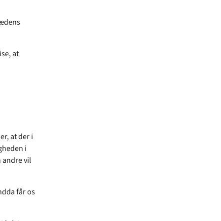
lædens
ise, at
r, at der i
igheden i
 andre vil
endda får os