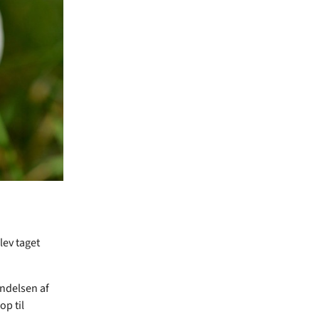
lev taget
yndelsen af
op til