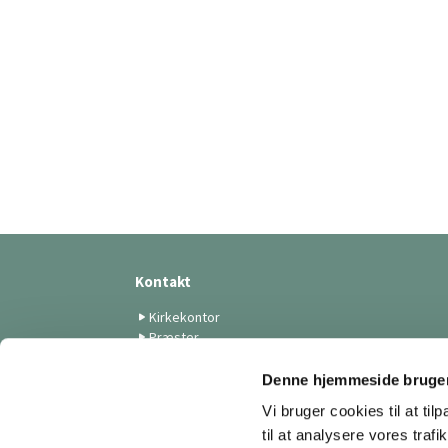
Kontakt
Kirkekontor
Præster
Medarbejdere
Menighedsrådet
Denne hjemmeside bruger
Skt. Lukas Kunstforening
Vi bruger cookies til at til
Menighedsplejen
til at analysere vores tra
Tilmelding til nyhedsbreve