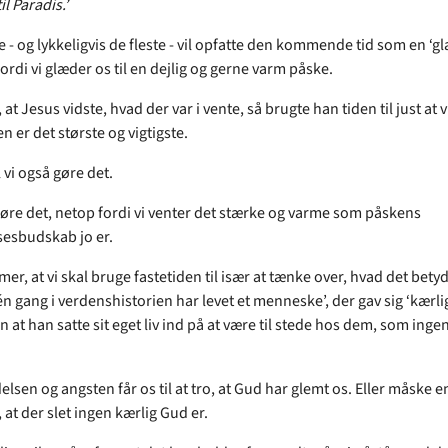
til Paradis.’
- og lykkeligvis de fleste - vil opfatte den kommende tid som en ‘g
Fordi vi glæder os til en dejlig og gerne varm påske.
, at Jesus vidste, hvad der var i vente, så brugte han tiden til just at v
 er det største og vigtigste.
 vi også gøre det.
gøre det, netop fordi vi venter det stærke og varme som påskens
esbudskab jo er.
er, at vi skal bruge fastetiden til især at tænke over, hvad det betyde
én gang i verdenshistorien har levet et menneske’, der gav sig ‘kærl
n at han satte sit eget liv ind på at være til stede hos dem, som ingen
delsen og angsten får os til at tro, at Gud har glemt os. Eller måske 
s, at der slet ingen kærlig Gud er.