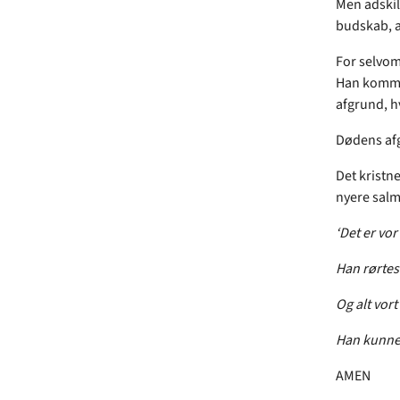
Men adskill
budskab, a
For selvom 
Han kommer
afgrund, hv
Dødens af
Det kristn
nyere salm
‘Det er vor 
Han rørtes 
Og alt vort
Han kunne 
AMEN