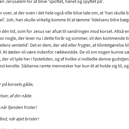
 Jerusalem for at blive ‘spottet, hånet og spyttet på’.
r over, at der oven i det hele også ville blive tale om, at ‘han skulle b
jel’. Joh, han skulle virkelig komme til at tømme ‘lidelsens bitre bæge
 dén tid, som for Jesus var afsat til vandringen mod korset. Altså e
 For nogle, der lever nu i dette forår og sommer, vil den kommende t
ødens ventetid’. Det er dem, der véd eller frygter, at tilintetgørelse bli
d. At døden vil være indenfor rækkevidde. De vil om nogen kunne sæt
, der vil lyde her i fastetiden, og af hvilke vi indledte denne gudstj
est kendte. Sådanne ramte mennesker har kun ét at holde sig til, og
or på korsets gåde,
elser, af din nåde.
 når fjenden frister!
nd, når øjet brister!