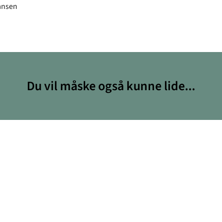
ansen
Du vil måske også kunne lide...