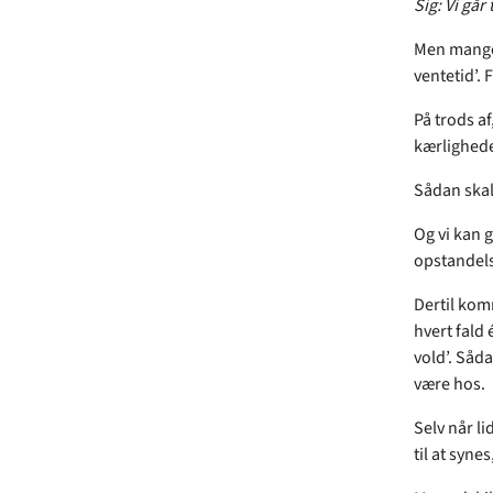
Sig: Vi går 
Men mange 
ventetid’. 
På trods af
kærligheden
Sådan skal
Og vi kan 
opstandels
Dertil komm
hvert fald 
vold’. Såda
være hos.
Selv når li
til at syne