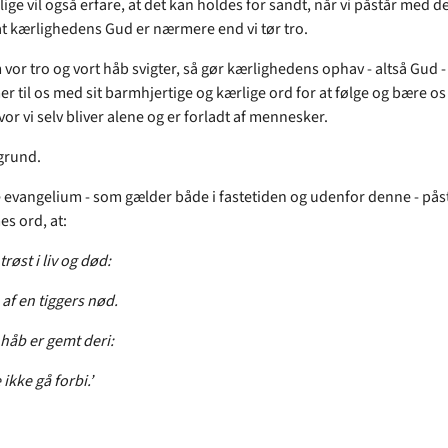
ige vil også erfare, at det kan holdes for sandt, når vi påstår med de
t kærlighedens Gud er nærmere end vi tør tro.
vor tro og vort håb svigter, så gør kærlighedens ophav - altså Gud - 
 til os med sit barmhjertige og kærlige ord for at følge og bære os
or vi selv bliver alene og er forladt af mennesker.
grund.
e evangelium - som gælder både i fastetiden og udenfor denne - på
es ord, at:
trøst i liv og død:
af en tiggers nød.
 håb er gemt deri:
ikke gå forbi.’