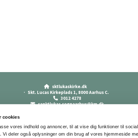
sktlukaskirke.dk

· Skt. Lucas Kirkeplads 1, 8000 Aarhus C.
3012 4278

sanktlukas.sognaarhus@km.dk

Cookiepolitik
Datasikkerhed
 cookies
Tilgængelighedserklæring
passe vores indhold og annoncer, til at vise dig funktioner til soci
fik. Vi deler også oplysninger om din brug af vores hjemmeside m