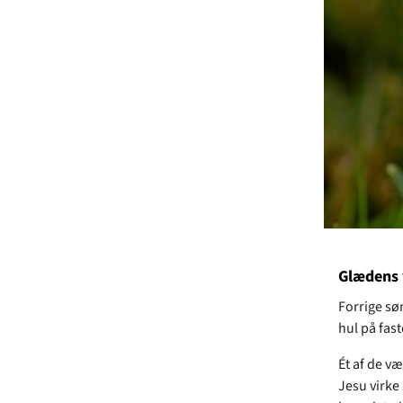
Glædens 
Forrige søn
hul på fast
Ét af de væ
Jesu virke 