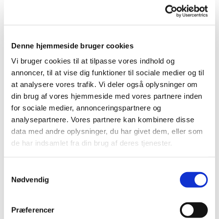
Denne hjemmeside bruger cookies
Vi bruger cookies til at tilpasse vores indhold og
annoncer, til at vise dig funktioner til sociale medier og til
at analysere vores trafik. Vi deler også oplysninger om
din brug af vores hjemmeside med vores partnere inden
for sociale medier, annonceringspartnere og
analysepartnere. Vores partnere kan kombinere disse
data med andre oplysninger, du har givet dem, eller som
de har indsamlet fra din brug af deres tjenester.
S
Nødvendig
a
Menighedsrådsmøder

m
t
Præferencer
y