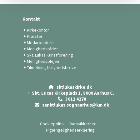
Kontakt
Kirkekontor
Præster
Medarbejdere
Menighedsrådet
Skt. Lukas Kunstforening
Menighedsplejen
Tilmelding til nyhedsbreve
sktlukaskirke.dk

· Skt. Lucas Kirkeplads 1, 8000 Aarhus C.
3012 4278

sanktlukas.sognaarhus@km.dk

Cookiepolitik
Datasikkerhed
Tilgængelighedserklæring