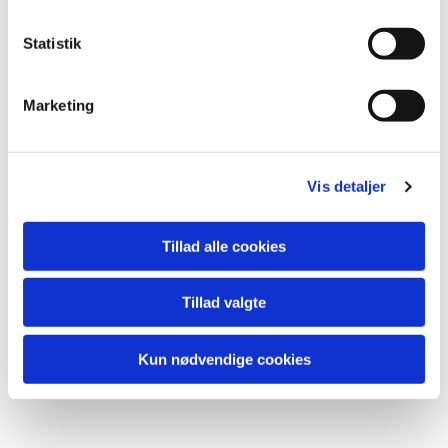
k
k
Statistik
e
v
Marketing
a
l
g
Vis detaljer
Tillad alle cookies
Tillad valgte
Kun nødvendige cookies