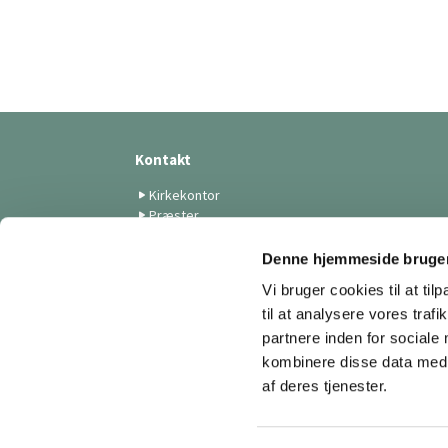
Kontakt
Kirkekontor
Præster
Medarbejdere
Menighedsrådet
Denne hjemmeside bruger
Skt. Lukas Kunstforening
Vi bruger cookies til at til
Menighedsplejen
til at analysere vores tra
Tilmelding til nyhedsbreve
partnere inden for sociale
kombinere disse data med a
af deres tjenester.