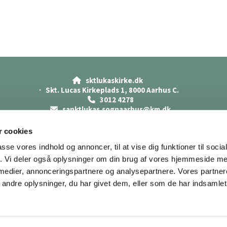
sktlukaskirke.dk

· Skt. Lucas Kirkeplads 1, 8000 Aarhus C.
3012 4278

sanktlukas.sognaarhus@km.dk

Cookiepolitik
Datasikkerhed
 cookies
Tilgængelighedserklæring
passe vores indhold og annoncer, til at vise dig funktioner til soci
fik. Vi deler også oplysninger om din brug af vores hjemmeside m
 medier, annonceringspartnere og analysepartnere. Vores partne
ndre oplysninger, du har givet dem, eller som de har indsamlet 
Privatlivspolitik
Log på ChurchDesk