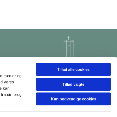
Tillad alle cookies
ale medier og
ed vores
Tillad valgte
re kan
fra din brug
Kun nødvendige cookies