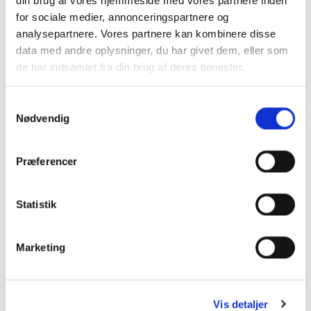
21/3: Kunst på gåben: Tur til GAIA Museum
for sociale medier, annonceringspartnere og
Outsider Art, Randers
analysepartnere. Vores partnere kan kombinere disse
data med andre oplysninger, du har givet dem, eller som
de har indsamlet fra din brug af deres tjenester.
S
Nødvendig
a
m
Kunstarrangementer

t
Præferencer
y
k
k
Statistik
e
v
Marketing
a
l
g
Vis detaljer