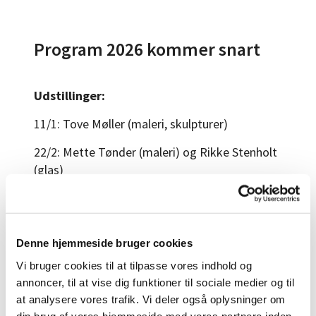
Program 2026 kommer snart
Udstillinger:
11/1: Tove Møller (maleri, skulpturer)
22/2: Mette Tønder (maleri) og Rikke Stenholt
(glas)
6/9: Agnete Dujo (tekstil) og Bodil Sørensen
(keramik)
Kunsthåndværkermarked
Denne hjemmeside bruger cookies
Vi bruger cookies til at tilpasse vores indhold og
19/9
annoncer, til at vise dig funktioner til sociale medier og til
Kunst på gåben:
at analysere vores trafik. Vi deler også oplysninger om
din brug af vores hjemmeside med vores partnere inden