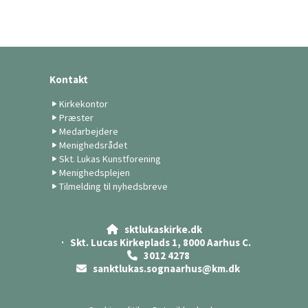
Kontakt
Kirkekontor
Præster
Medarbejdere
Menighedsrådet
Skt. Lukas Kunstforening
Menighedsplejen
Tilmelding til nyhedsbreve
sktlukaskirke.dk

· Skt. Lucas Kirkeplads 1, 8000 Aarhus C.
3012 4278

sanktlukas.sognaarhus@km.dk
