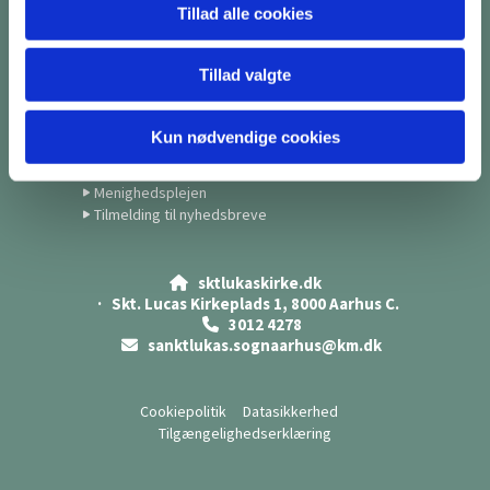
Tillad alle cookies
Kontakt
Tillad valgte
Kirkekontor
Præster
Medarbejdere
Kun nødvendige cookies
Menighedsrådet
Skt. Lukas Kunstforening
Menighedsplejen
Tilmelding til nyhedsbreve
sktlukaskirke.dk

· Skt. Lucas Kirkeplads 1, 8000 Aarhus C.
3012 4278

sanktlukas.sognaarhus@km.dk

Cookiepolitik
Datasikkerhed
Tilgængelighedserklæring