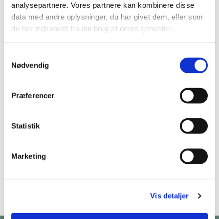
analysepartnere. Vores partnere kan kombinere disse
data med andre oplysninger, du har givet dem, eller som
de har indsamlet fra din brug af deres tjenester.
S
Nødvendig
a
m
t
Præferencer
y
k
k
Statistik
e
v
Marketing
a
l
g
Vis detaljer