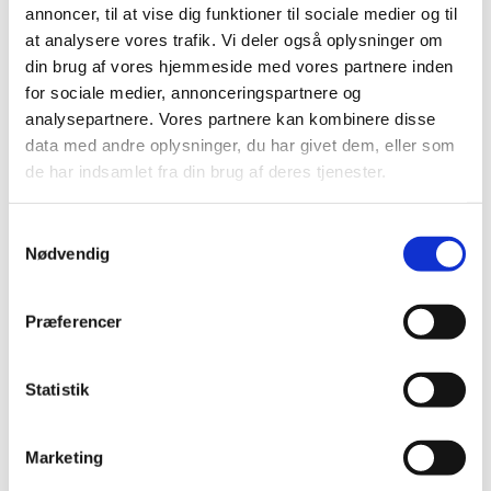
annoncer, til at vise dig funktioner til sociale medier og til
at analysere vores trafik. Vi deler også oplysninger om
din brug af vores hjemmeside med vores partnere inden
for sociale medier, annonceringspartnere og
analysepartnere. Vores partnere kan kombinere disse
data med andre oplysninger, du har givet dem, eller som
de har indsamlet fra din brug af deres tjenester.
S
Nødvendig
a
m
t
Præferencer
y
k
k
Statistik
e
v
Marketing
a