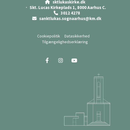
sktlukaskirke.dk

· Skt. Lucas Kirkeplads 1, 8000 Aarhus C.
3012 4278

sanktlukas.sognaarhus@km.dk

Cookiepolitik
Datasikkerhed
Tilgængelighedserklæring