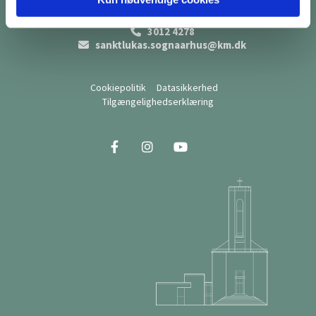
sktlukaskirke.dk

· Skt. Lucas Kirkeplads 1, 8000 Aarhus C.
3012 4278

sanktlukas.sognaarhus@km.dk

Cookiepolitik
Datasikkerhed
Tilgængelighedserklæring