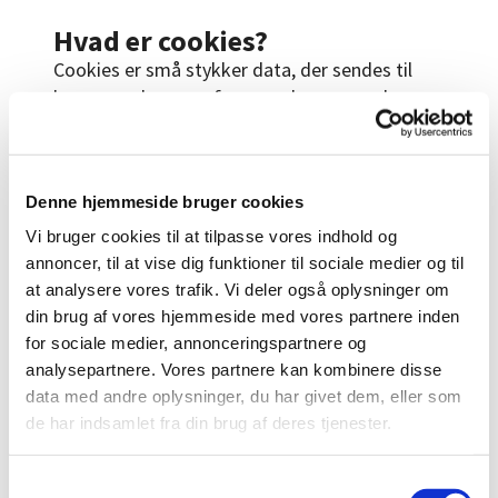
Hvad er cookies?
Cookies er små stykker data, der sendes til
brugerens browser fra en webserver og lagres
på brugerens computer, så Skt. Lukas Kirke
kan genkende brugerens computer. En anden
type cookies er sessionscookies. Disse cookies
Denne hjemmeside bruger cookies
er kun midlertidigt knyttet til brugerens
computer, når denne besøger
Vi bruger cookies til at tilpasse vores indhold og
www.sktlukaskirke.dk
, men forsvinder igen når
annoncer, til at vise dig funktioner til sociale medier og til
brugeren lukker siden. Det betyder, at denne
at analysere vores trafik. Vi deler også oplysninger om
din brug af vores hjemmeside med vores partnere inden
type cookies ikke lagrer sig permanent på
for sociale medier, annonceringspartnere og
brugerens computer. De fleste virksomheder
analysepartnere. Vores partnere kan kombinere disse
anvender cookies på deres hjemmesider til at
data med andre oplysninger, du har givet dem, eller som
forbedre brugervenligheden, og cookies kan
de har indsamlet fra din brug af deres tjenester.
ikke beskadige brugerens filer eller øvrigt.
Cookies kan heller ikke øge risikoen for virus
S
og lignende på brugerens computer.