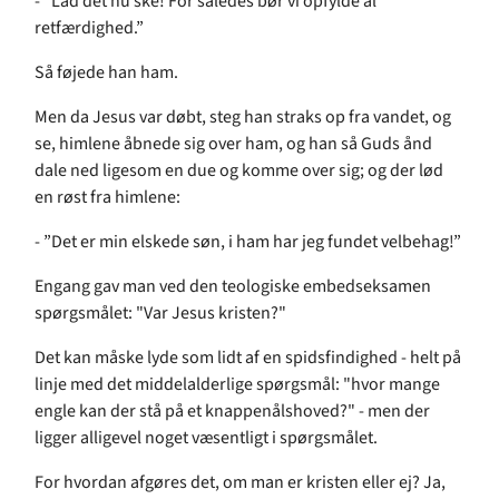
- ”Lad det nu ske! For således bør vi opfylde al
retfærdighed.”
Så føjede han ham.
Men da Jesus var døbt, steg han straks op fra vandet, og
se, himlene åbnede sig over ham, og han så Guds ånd
dale ned ligesom en due og komme over sig; og der lød
en røst fra himlene:
- ”Det er min elskede søn, i ham har jeg fundet velbehag!”
Engang gav man ved den teologiske embedseksamen
spørgsmålet: "Var Jesus kristen?"
Det kan måske lyde som lidt af en spidsfindighed - helt på
linje med det middelalderlige spørgsmål: "hvor mange
engle kan der stå på et knappenålshoved?" - men der
ligger alligevel noget væsentligt i spørgsmålet.
For hvordan afgøres det, om man er kristen eller ej? Ja,