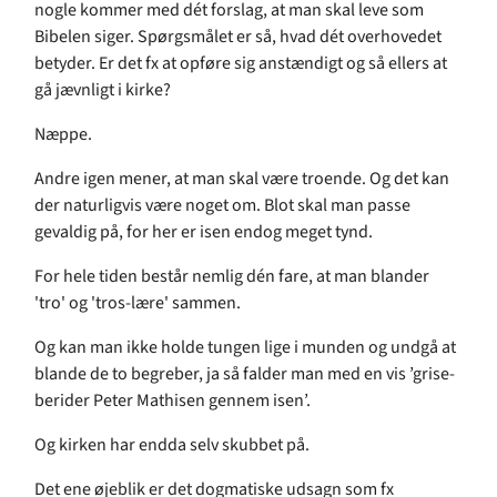
nogle kommer med dét forslag, at man skal leve som
Bibelen siger. Spørgsmålet er så, hvad dét overhovedet
betyder. Er det fx at opføre sig anstændigt og så ellers at
gå jævnligt i kirke?
Næppe.
Andre igen mener, at man skal være troende. Og det kan
der naturligvis være noget om. Blot skal man passe
gevaldig på, for her er isen endog meget tynd.
For hele tiden består nemlig dén fare, at man blander
'tro' og 'tros-lære' sammen.
Og kan man ikke holde tungen lige i munden og undgå at
blande de to begreber, ja så falder man med en vis ’grise-
berider Peter Mathisen gennem isen’.
Og kirken har endda selv skubbet på.
Det ene øjeblik er det dogmatiske udsagn som fx