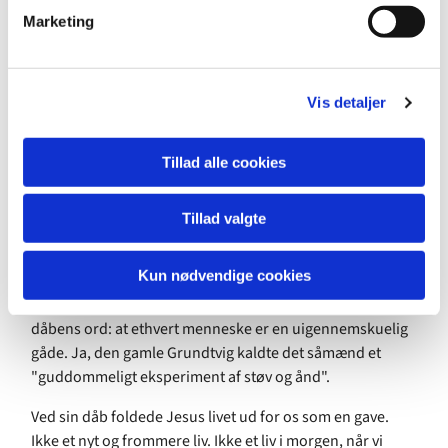
v
denne agtelse ved at forsvinde i vort samfund, fordi den
Marketing
a
tekniske og - ikke mindst - den reklamedominerende tid
l
fører et andet og mere truende menneskesyn med sig,
g
end vi er vant til.
Vis detaljer
Det enkelte menneske betragtes nærmest kun som et
produkt eller en forbrugsvare, der duer en tid, for så
Tillad alle cookies
derefter at smides bort.
Men har man ikke indstillingen, at den enkelte i sig selv er
Tillad valgte
uvurderlig, ja så fører det hele kun til tyranni og
behandlersyge.
Kun nødvendige cookies
Se, over for dette moderne gudløse menneskesyn står så
dåbens ord: at ethvert menneske er en uigennemskuelig
gåde. Ja, den gamle Grundtvig kaldte det såmænd et
"guddommeligt eksperiment af støv og ånd".
Ved sin dåb foldede Jesus livet ud for os som en gave.
Ikke et nyt og frommere liv. Ikke et liv i morgen, når vi