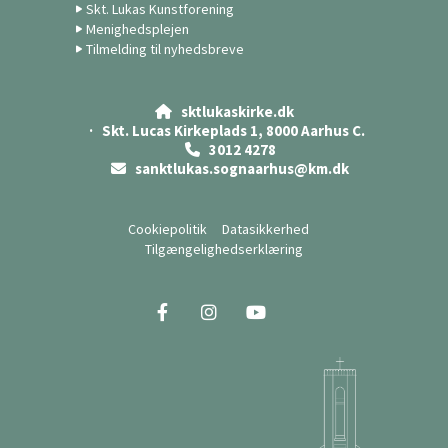
Skt. Lukas Kunstforening
Menighedsplejen
Tilmelding til nyhedsbreve
sktlukaskirke.dk

· Skt. Lucas Kirkeplads 1, 8000 Aarhus C.
3012 4278

sanktlukas.sognaarhus@km.dk

Cookiepolitik
Datasikkerhed
Tilgængelighedserklæring