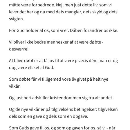
måtte være forbedrede. Nej, men just dette liv, som vi
lever det her og nu med dets mangler, dets skyld og dets
svigten.
For Gud holder af os, som vi er. Dåben forandrer os ikke.
Vi bliver ikke bedre mennesker af at være døbte -
desværre!
At blive døbt er at få lov til at være præcis dén, man er og
dog være elsket af Gud.
Som døbte får vi tilligemed vore liv givet på helt nye
vilkår.
Og just heri adskiller kristendommen sig fra alt andet.
Og de nye vilkår er på tilgivelsens betingelser: tilgivelsen
dels som en gave og dels som en opgave.
Som Guds gave til os, og som opgaven for os, så vi - når