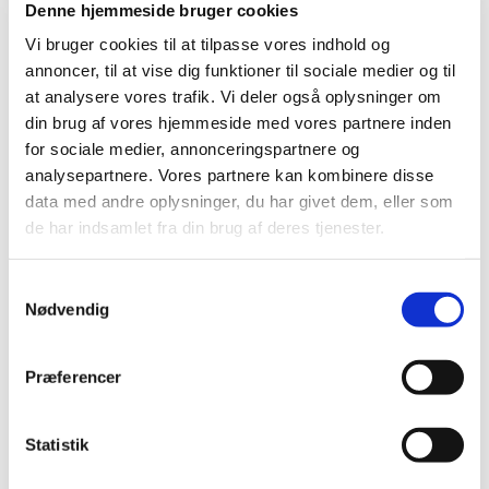
Denne hjemmeside bruger cookies
gjaldt.
Vi bruger cookies til at tilpasse vores indhold og
Én kammerat forrådte ham. En anden nærtstående ven
annoncer, til at vise dig funktioner til sociale medier og til
nægtede overhovedet at have kendt ham.
at analysere vores trafik. Vi deler også oplysninger om
din brug af vores hjemmeside med vores partnere inden
Jesus blev henrettet mellem et par gemene skurke.
for sociale medier, annonceringspartnere og
Ikke desto mindre siger Gud, at:
analysepartnere. Vores partnere kan kombinere disse
data med andre oplysninger, du har givet dem, eller som
"i Jesus har han velbehag."
de har indsamlet fra din brug af deres tjenester.
Men se, det betyder jo så også, at Gud kan se en meget
dybere mening med hver enkelt menneskeskæbne, end vi
S
Nødvendig
kan. Og når det forholder sig på dén måde, så er det ikke
a
tilladt for os at rette på dét, der har hans velbehag.
m
t
Præferencer
For ordene: "Du er mit elskede barn", er sagt til hver
y
enkelt af os, da vi blev døbt.
k
k
Statistik
Men kristen dåb eller ej, så skal vi naturligvis altid agte
e
ethvert menneske, fordi det er et Guds barn. Desværre er