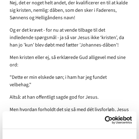
Nej, det er noget helt andet, der kvalificerer en til at kalde
sig kristen, nemlig: dåben, som den sker i Faderens,
Sønnens og Helligåndens navn!
Og er det kravet - for nu at vende tilbage til det
indledende spørgsmål - ja så var Jesus ikke ‘kristen’, da
han jo ’kun’ blev døbt med fætter ’Johannes-dåben’!
Men kristen eller ej, så erklærede Gud alligevel med sine
ord:
"Dette er min elskede søn; i ham har jeg fundet
velbehag."
Altså: at han offentligt sagde god for Jesus.
Men hvordan forholdt det sig så med dét livsforløb, Jesus
af Nazareth fik?
Ja, i evangelierne læser vi, at han bestemt ikke vandt
menneskelig succes. Vennerne forlod ham, da det virkelig