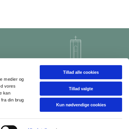
Tillad alle cookies
ale medier og
ed vores
Tillad valgte
re kan
fra din brug
Kun nødvendige cookies