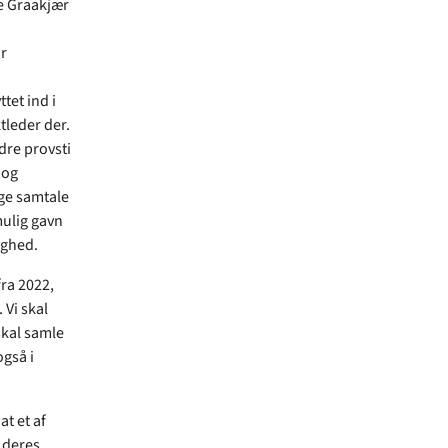
te Graakjær
r
tet ind i
leder der.
dre provsti
 og
ige samtale
mulig gavn
ighed.
fra 2022,
 Vi skal
skal samle
også i
t et af
 deres