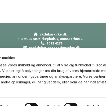
sktlukaskirke.dk

· Skt. Lucas Kirkeplads 1, 8000 Aarhus C.
3012 4278

sanktlukas.sognaarhus@km.dk

Cookiepolitik
Datasikkerhed
 cookies
Tilgængelighedserklæring
passe vores indhold og annoncer, til at vise dig funktioner til soci
fik. Vi deler også oplysninger om din brug af vores hjemmeside m
 medier, annonceringspartnere og analysepartnere. Vores partne
ndre oplysninger, du har givet dem, eller som de har indsamlet 
Privatlivspolitik
Log på ChurchDesk