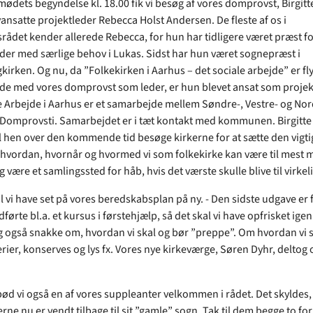
 mødets begyndelse kl. 18.00 fik vi besøg af vores domprovst, Birgit
yansatte projektleder Rebecca Holst Andersen. De fleste af os i
ådet kender allerede Rebecca, for hun har tidligere været præst fo
er med særlige behov i Lukas. Sidst har hun været sognepræst i
irken. Og nu, da ”Folkekirken i Aarhus – det sociale arbejde” er flyt
e med vores domprovst som leder, er hun blevet ansat som projekt
e Arbejde i Aarhus er et samarbejde mellem Søndre-, Vestre- og Nor
Domprovsti. Samarbejdet er i tæt kontakt med kommunen. Birgitte
l hen over den kommende tid besøge kirkerne for at sætte den vigt
 hvordan, hvornår og hvormed vi som folkekirke kan være til mest 
g være et samlingssted for håb, hvis det værste skulle blive til virkel
l vi have set på vores beredskabsplan på ny. - Den sidste udgave er 
ørte bl.a. et kursus i førstehjælp, så det skal vi have opfrisket igen.
ig også snakke om, hvordan vi skal og bør ”preppe”. Om hvordan vi 
rier, konserves og lys fx. Vores nye kirkeværge, Søren Dyhr, deltog 
ød vi også en af vores suppleanter velkommen i rådet. Det skyldes, a
e nu er vendt tilbage til sit ”gamle” sogn. Tak til dem begge to for