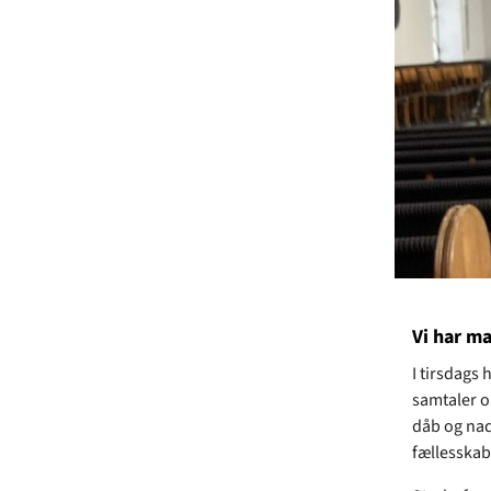
Vi har ma
I tirsdags
samtaler o
dåb og nad
fællesskab