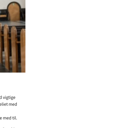
 vigtige
eliet med
 med til.