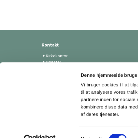
Kontakt
Kirkekontor
Præster
Medarbejdere
Menighedsrådet
Denne hjemmeside bruger
Skt. Lukas Kunstforening
Vi bruger cookies til at til
Menighedsplejen
til at analysere vores tra
Tilmelding til nyhedsbreve
partnere inden for sociale
kombinere disse data med a
af deres tjenester.
S