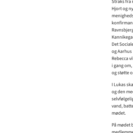
Straks fra
Hjort og n
menighedsr
konfirmand
Ravnsbjergk
Kannikegad
Det Social
og Aarhus 
Rebecca vi
i gang om,
og støtte o
I Lukas ska
og den medf
selvfølgel
vand, batte
mødet.
På mødet b
medlemmern