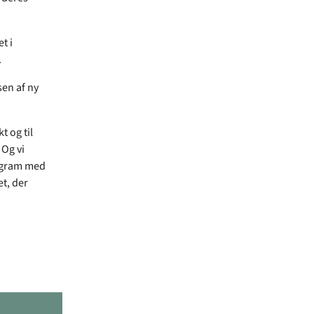
t i
.
en af ny
 og til
 Og vi
program med
et, der