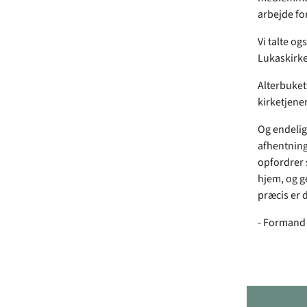
arbejde fo
Vi talte og
Lukaskirke
Alterbuket
kirketjene
Og endelig
afhentning
opfordrer s
hjem, og ge
præcis er d
- Formand