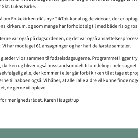
r Skt. Lukas Kirke.
så om Folkekirken.dk's nye TikTok-kanal og de videoer, der er optage
ns kirkerum, og som mange har forholdt sig til med både ris og ros
terne var også på dagsordenen, og det var også ansættelsesprocess
r. Vi har modtaget 61 ansøgninger og har haft de første samtaler.
 glæder vi os sammen til fødselsdagsugerne. Programmet ligger trykt
 i kirken og bliver også husstandsomdelt til omdeling i hele sognet.
elvfølgelig alle, der kommer i eller går forbi kirken til at tage et 
rne til naboen også. Vi håber, at alle i alle aldre vil kunne finde nog
et, de gerne vil opleve.
 for menighedsrådet, Karen Haugstrup