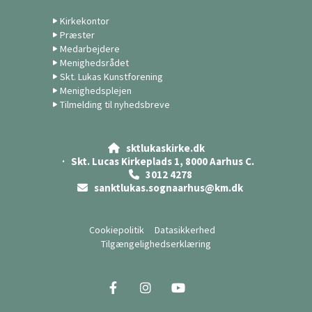
Kirkekontor
Præster
Medarbejdere
Menighedsrådet
Skt. Lukas Kunstforening
Menighedsplejen
Tilmelding til nyhedsbreve
sktlukaskirke.dk

· Skt. Lucas Kirkeplads 1, 8000 Aarhus C.
3012 4278

sanktlukas.sognaarhus@km.dk

Cookiepolitik
Datasikkerhed
Tilgængelighedserklæring