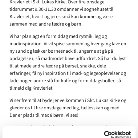
Kravleriet i Skt. Lukas Kirke. Over fire onsdage i
tidsrummet 9.30-11.30 omdanner vi sognehuset til
Kravleriet, hvor I og jeres små kan komme og være
sammen med andre fædre og børn.
Vi har planlagt en formiddag med rytmik, leg og
madinspiration. Vi vil spise sammen og hver gang lave en
ny sund og lækker børnesnack til ungerne at gå på
opdagelse i, så madmodet blive udfordret. Så har du lyst
til at møde andre fædre på barsel, snakke, dele
erfaringer, få ny inspiration til mad- og legeoplevelser og
lade nogen andre stå for kaffe og formiddagsboller, så
tilmeld dig Kravleriet.
Vi ser frem til at byde jer velkommen i Skt. Lukas Kirke og
glæder os til fire onsdage med leg, fællesskab og mad.
Der er plads til max 8 børn. Vi ses!
Kravleriet forløber over fire onsdage og dette
hold starter onsdag d. 12. august.