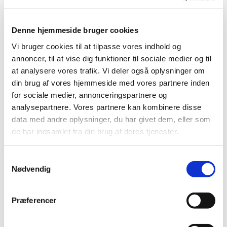
Kravleriet er et tilbud til fædre på barsel og deres
børn.
I Skt. Lukas Kirke har vi høje stole, puslefaciliteter
Denne hjemmeside bruger cookies
og rigeligt kaffe på kanden.
Vi bruger cookies til at tilpasse vores indhold og
annoncer, til at vise dig funktioner til sociale medier og til
Tilmelding via dette
at analysere vores trafik. Vi deler også oplysninger om
link:
https://forms.churchdesk.com/f...
din brug af vores hjemmeside med vores partnere inden
for sociale medier, annonceringspartnere og
(Du behøver kun tilmelde dig en gang, så er du tilmeldt
analysepartnere. Vores partnere kan kombinere disse
hele forløbet.)
data med andre oplysninger, du har givet dem, eller som
Har du spørgsmål så skriv endelig:
de har indsamlet fra din brug af deres tjenester.
lukaskirke@gmail.com
.
S
Nødvendig
a
m
t
Præferencer
y
k