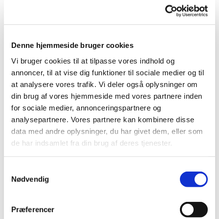
Den nyeste tidsplan spår rummet til at blive klar til brug
igen fra midten af december. Indtil da foregår alting i
krypten, der er blevet indrettet til midlertidigt kirkerum.
Denne hjemmeside bruger cookies
Vi beklager de gener det måtte medføre, men håber på
Vi bruger cookies til at tilpasse vores indhold og
forståelse. Der er i hvert fald ikke rigtig noget at gøre ved
annoncer, til at vise dig funktioner til sociale medier og til
det.
at analysere vores trafik. Vi deler også oplysninger om
Så nok er kirkerummet lukket i en periode – men kirken
din brug af vores hjemmeside med vores partnere inden
forstået som aktiviteter, fællesskaber og kirkeliv lever i
for sociale medier, annonceringspartnere og
bedste velgående.
analysepartnere. Vores partnere kan kombinere disse
data med andre oplysninger, du har givet dem, eller som
de har indsamlet fra din brug af deres tjenester.
S
Nødvendig
a
Du vil måske også kunne lide...
m
t
Præferencer
y