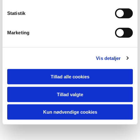
k
k
Statistik
e
v
Marketing
a
l
g
Vis detaljer
Tillad alle cookies
Tillad valgte
Kun nødvendige cookies