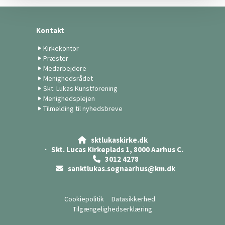
Kontakt
Kirkekontor
Præster
Medarbejdere
Menighedsrådet
Skt. Lukas Kunstforening
Menighedsplejen
Tilmelding til nyhedsbreve
sktlukaskirke.dk

· Skt. Lucas Kirkeplads 1, 8000 Aarhus C.
3012 4278

sanktlukas.sognaarhus@km.dk

Cookiepolitik
Datasikkerhed
Tilgængelighedserklæring