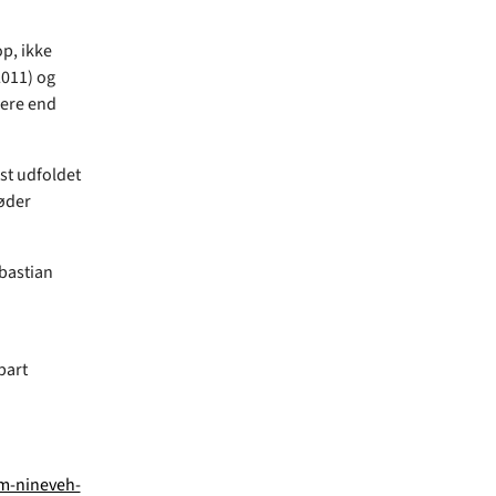
p, ikke
2011) og
mere end
st udfoldet
øder
bastian
bart
om-nineveh-