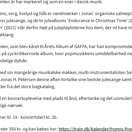
ten år har markeret sig som en ener i dansk musik.
tens, sorg, livslyst og håb er vandmærker i Jonas’ organiske salmepo
ans julesange, og de to julealbums ‘Endurance in Christmas Time’ (
’ (2021) står derfor højt på juleplaylisterne hos dem, der vil have 
eklang.
ten, som blev kåret til Årets Album af GAFFA, har han kompromislø
rk på syv kritikerroste album, hvor popmusikkens umiddelbarhed m
delige dybde.
d sin mangeårige musikalske makker, multi-instrumentalisten Se
l Jonas H. Petersen denne aften fortolke sine bedste julesange samt
er fra det store bagkatalog.
il en koncertoplevelse med plads til ånd, eftertanke og det usimuler
ige nærvær.
r kl. 19 - koncertstart kl. 20.
oster 350 kr. og kan købes her:
https://train.dk/kalender/hymns-fr