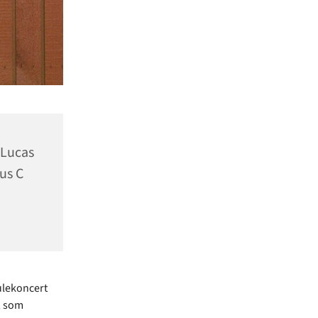
 Lucas
us C
ulekoncert
, som