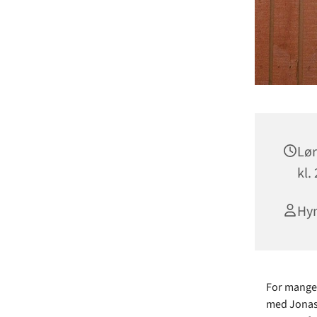
Lør
kl.
Hy
For mange 
med Jonas