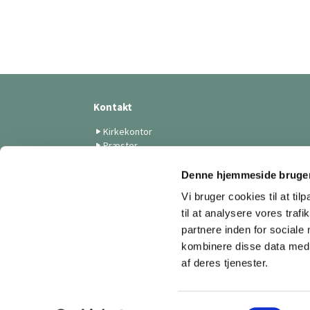
Kontakt
Kirkekontor
Præster
Medarbejdere
Menighedsrådet
Denne hjemmeside bruger
Skt. Lukas Kunstforening
Vi bruger cookies til at til
Menighedsplejen
til at analysere vores tra
Tilmelding til nyhedsbreve
partnere inden for sociale
kombinere disse data med a
af deres tjenester.
S