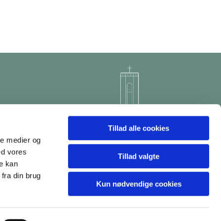
Tillad alle cookies
ale medier og
ed vores
Tillad valgte
re kan
fra din brug
Kun nødvendige cookies