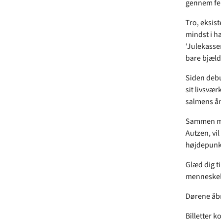
gennem fem
Tro, eksis
mindst i h
‘Julekassen
bare bjæld
Siden debu
sit livsvæ
salmens ån
Sammen me
Autzen, vi
højdepunkt
Glæd dig t
menneskel
Dørene åbne
Billetter k