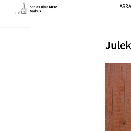
ARR
Jule