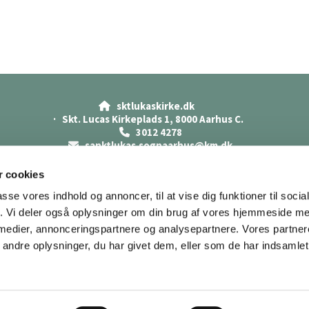
sktlukaskirke.dk

· Skt. Lucas Kirkeplads 1, 8000 Aarhus C.
3012 4278

sanktlukas.sognaarhus@km.dk

Cookiepolitik
Datasikkerhed
 cookies
Tilgængelighedserklæring
passe vores indhold og annoncer, til at vise dig funktioner til soci
fik. Vi deler også oplysninger om din brug af vores hjemmeside m
 medier, annonceringspartnere og analysepartnere. Vores partne
ndre oplysninger, du har givet dem, eller som de har indsamlet 
Privatlivspolitik
Log på ChurchDesk