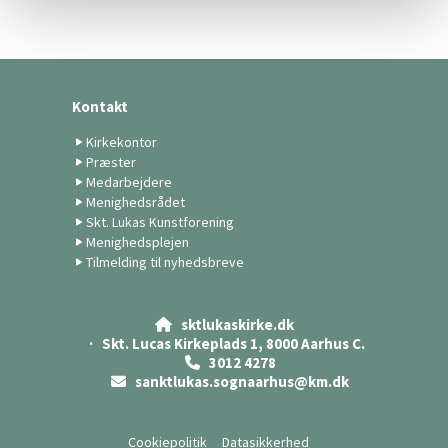
Kontakt
Kirkekontor
Præster
Medarbejdere
Menighedsrådet
Skt. Lukas Kunstforening
Menighedsplejen
Tilmelding til nyhedsbreve
sktlukaskirke.dk

· Skt. Lucas Kirkeplads 1, 8000 Aarhus C.
3012 4278

sanktlukas.sognaarhus@km.dk

Cookiepolitik
Datasikkerhed