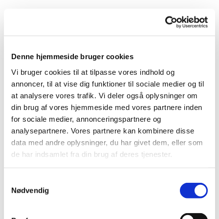
Denne hjemmeside bruger cookies
Vi bruger cookies til at tilpasse vores indhold og
annoncer, til at vise dig funktioner til sociale medier og til
at analysere vores trafik. Vi deler også oplysninger om
din brug af vores hjemmeside med vores partnere inden
for sociale medier, annonceringspartnere og
analysepartnere. Vores partnere kan kombinere disse
data med andre oplysninger, du har givet dem, eller som
de har indsamlet fra din brug af deres tjenester.
S
Nødvendig
a
m
Du vil måske også kunne lide...
t