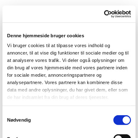
Denne hjemmeside bruger cookies
Vi bruger cookies til at tilpasse vores indhold og
annoncer, til at vise dig funktioner til sociale medier og til
at analysere vores trafik. Vi deler også oplysninger om
din brug af vores hjemmeside med vores partnere inden
for sociale medier, annonceringspartnere og
analysepartnere. Vores partnere kan kombinere disse
data med andre oplysninger, du har givet dem, eller som
de har indsamlet fra din brug af deres tjenester.
S
Nødvendig
a
m
Du vil måske også kunne lide...
t