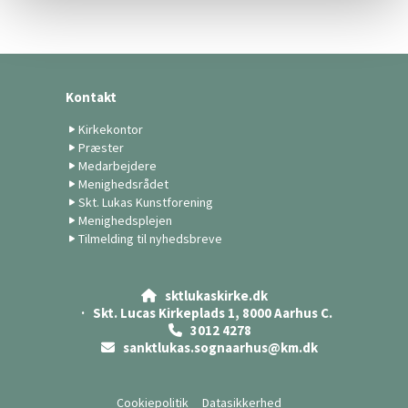
Kontakt
Kirkekontor
Præster
Medarbejdere
Menighedsrådet
Skt. Lukas Kunstforening
Menighedsplejen
Tilmelding til nyhedsbreve
sktlukaskirke.dk

· Skt. Lucas Kirkeplads 1, 8000 Aarhus C.
3012 4278

sanktlukas.sognaarhus@km.dk

Cookiepolitik
Datasikkerhed