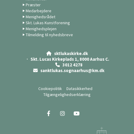
Præster
Medarbejdere
Menighedsrådet
Skt. Lukas Kunstforening
Menighedsplejen
Tilmelding til nyhedsbreve
sktlukaskirke.dk

· Skt. Lucas Kirkeplads 1, 8000 Aarhus C.
3012 4278

sanktlukas.sognaarhus@km.dk

Cookiepolitik
Datasikkerhed
Tilgængelighedserklæring