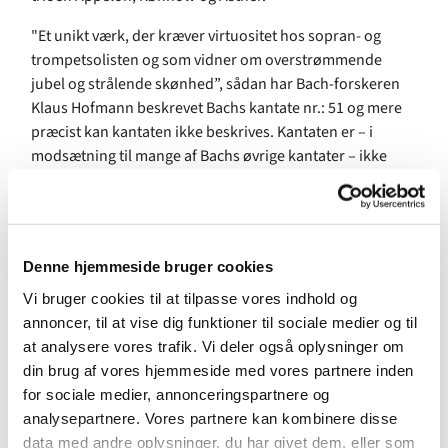
"Et unikt værk, der kræver virtuositet hos sopran- og
trompetsolisten og som vidner om overstrømmende
jubel og strålende skønhed”, sådan har Bach-forskeren
Klaus Hofmann beskrevet Bachs kantate nr.: 51 og mere
præcist kan kantaten ikke beskrives. Kantaten er – i
modsætning til mange af Bachs øvrige kantater – ikke
skrevet til en bestemt dag i kirkeåret.
Glæd jer til en sprudlende musikoplevelse ved Højmessen
denne søndag.
Denne hjemmeside bruger cookies
Efter musikgudstjenesten er der kirkekaffe for alle.
Vi bruger cookies til at tilpasse vores indhold og
annoncer, til at vise dig funktioner til sociale medier og til
at analysere vores trafik. Vi deler også oplysninger om
din brug af vores hjemmeside med vores partnere inden
for sociale medier, annonceringspartnere og
analysepartnere. Vores partnere kan kombinere disse
data med andre oplysninger, du har givet dem, eller som