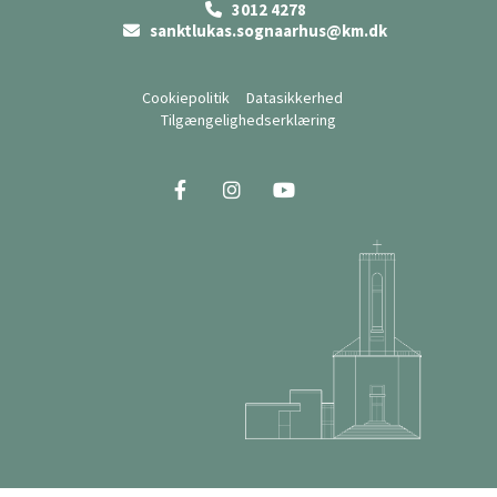
3012 4278

sanktlukas.sognaarhus@km.dk

Cookiepolitik
Datasikkerhed
Tilgængelighedserklæring