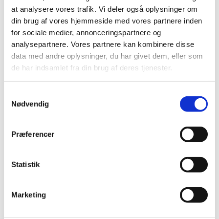
Tilmelding
senest dagen før kl. 12 til Kirke- og
at analysere vores trafik. Vi deler også oplysninger om
kulturmedarbejder Lærke Hansen på
din brug af vores hjemmeside med vores partnere inden
lukaskirke@gmail.com el. 26 93 91 87.
for sociale medier, annonceringspartnere og
analysepartnere. Vores partnere kan kombinere disse
data med andre oplysninger, du har givet dem, eller som
de har indsamlet fra din brug af deres tjenester.
S
Nødvendig
a
m
t
Præferencer
y
k
k
Statistik
e
v
Marketing
a
l