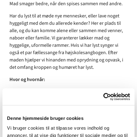
Mad smager bedre, når den spises sammen med andre.
Har du lyst til at møde nye mennesker, eller lave noget
hyggeligt med dem du allerede kender? Her er plads til
alle, og du kan komme alene eller sammen med venner,
naboer eller familie. Vi garanterer lækker mad og
hyggelige, uformelle rammer. Hvis vi har lyst synger vi
også et par fællessange fra højskolesangbogen. Efter
maden hjælper vi hinanden med oprydning og opvask, i
det omfang kroppen og humøret har lyst.
Hvor og hvornår:
Sognehuset i Skt. Lukas Kirke
Kl. 17.30 – 20.00
Pris:
50 kr. for aftensmad, dessert, kaffe og te.
Denne hjemmeside bruger cookies
Øl, sodavand og vin kan købes for en billig penge.
Vi bruger cookies til at tilpasse vores indhold og
annoncer, til at vise dig funktioner til sociale medier og til