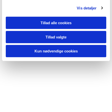
g
Vis detaljer
Du vil måske også kunne lide...
Tillad alle cookies
Tillad valgte
Kun nødvendige cookies