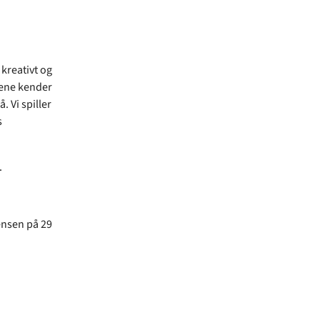
 kreativt og
nene kender
 Vi spiller
s
.
ensen på 29