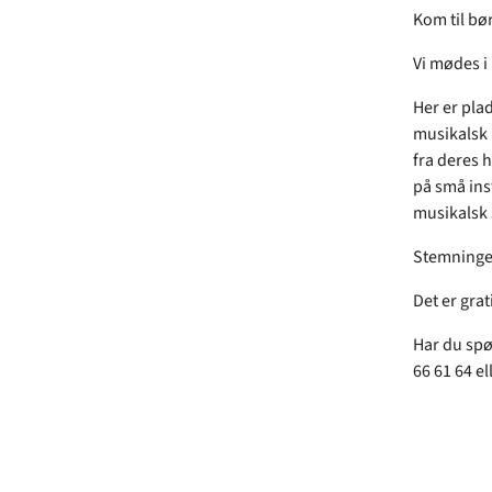
Kom til bø
Vi mødes i
Her er plad
musikalsk 
fra deres 
på små ins
musikalsk
Stemningen 
Det er grat
Har du spø
66 61 64 e