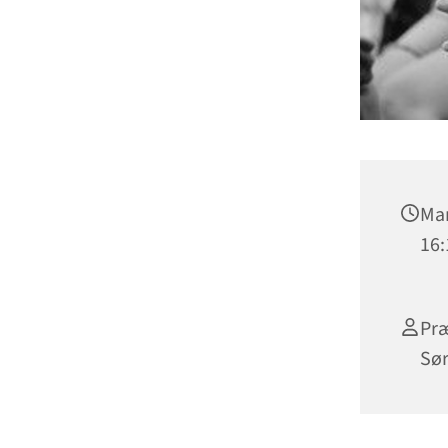
Man
16:
Præ
Sø