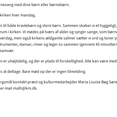
rnesang med dine børn eller børnebørn.
 kirken hver mandag.
s til både kravlebørn og store børn. Sammen skaber vi et hyggeligt,
rum i kirken. Vi mødes på tværs af alder og synger sange, som bør
hverdag, men også kirkens ældgamle salmer sætter vi ord og toner på.
trumenter, danser, rimer og leger os sammen igennem 45 minutter
 samvær.
er uhøjtidelig, og der er plads til forskellighed. Alle kan være med
is at deltage. Bare mød op der er ingen tilmelding.
rgsmål kontakt præst og kulturmedarbejder Maria Louise Bøg Sør
ller mail malh@km.dk.