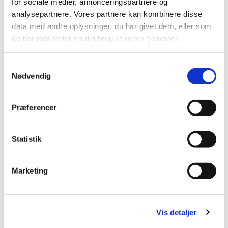
for sociale medier, annonceringspartnere og
analysepartnere. Vores partnere kan kombinere disse
data med andre oplysninger, du har givet dem, eller som
de har indsamlet fra din brug af deres tjenester.
S
Nødvendig
a
m
t
Præferencer
y
k
k
Statistik
e
v
Marketing
a
l
g
Du vil måske også kunne lide...
Vis detaljer