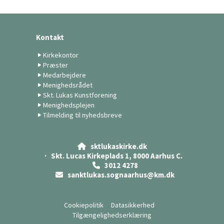
Kontakt
Kirkekontor
Præster
Medarbejdere
Menighedsrådet
Skt. Lukas Kunstforening
Menighedsplejen
Tilmelding til nyhedsbreve
sktlukaskirke.dk

· Skt. Lucas Kirkeplads 1, 8000 Aarhus C.
3012 4278

sanktlukas.sognaarhus@km.dk

Cookiepolitik
Datasikkerhed
Tilgængelighedserklæring