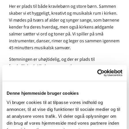
Her er plads til både kravlebørn og store børn. Sammen
skaber vi et hyggeligt, kreativt og musikalsk rum i kirken.
Vi mødes på tværs af alder og synger sange, som børnene
kender fra deres hverdag, men også kirkens ældgamle
salmer sætter vi ord og toner på. Vi spiller på små
instrumenter, danser, rimer og leger os sammen igennem
45 minutters musikalsk samvær.
Stemningen er uhøjtidelig, og der er plads til
forskellighed. Alle kan være med.
Det er gratis at deltage. Bare mød op der er ingen
tilmelding.
Denne hjemmeside bruger cookies
Har du spørgsmål kontakt præst og kulturmedarbejder
Vi bruger cookies til at tilpasse vores indhold og
Maria Louise Bøg Sørensen på 29 66 61 64 eller mail
annoncer, til at vise dig funktioner til sociale medier og til
malh@km.dk.
at analysere vores trafik. Vi deler også oplysninger om
din brug af vores hjemmeside med vores partnere inden