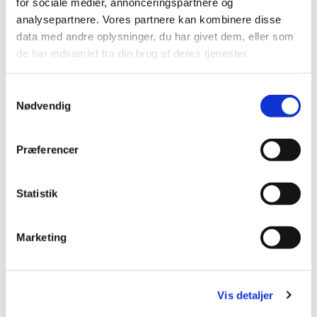
for sociale medier, annonceringspartnere og
analysepartnere. Vores partnere kan kombinere disse
data med andre oplysninger, du har givet dem, eller som
de har indsamlet fra din brug af deres tjenester.
S
Nødvendig
a
m
t
Præferencer
y
k
k
Statistik
e
v
Marketing
a
l
g
Du vil måske også kunne lide...
Vis detaljer