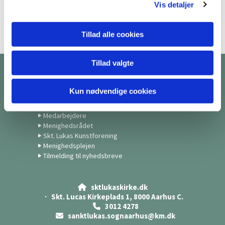
Vis detaljer
Tillad alle cookies
Tillad valgte
Kontakt
Kun nødvendige cookies
Kirkekontor
Præster
Medarbejdere
Menighedsrådet
Skt. Lukas Kunstforening
Menighedsplejen
Tilmelding til nyhedsbreve
sktlukaskirke.dk

· Skt. Lucas Kirkeplads 1, 8000 Aarhus C.
3012 4278

sanktlukas.sognaarhus@km.dk
