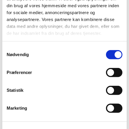
din brug af vores hjemmeside med vores partnere inden
Du vil måske også kunne lide...
for sociale medier, annonceringspartnere og
analysepartnere. Vores partnere kan kombinere disse
data med andre oplysninger, du har givet dem, eller som
de har indsamlet fra din brug af deres tjenester.
S
Nødvendig
a
m
t
Præferencer
y
k
k
Statistik
e
v
Marketing
a
l
g