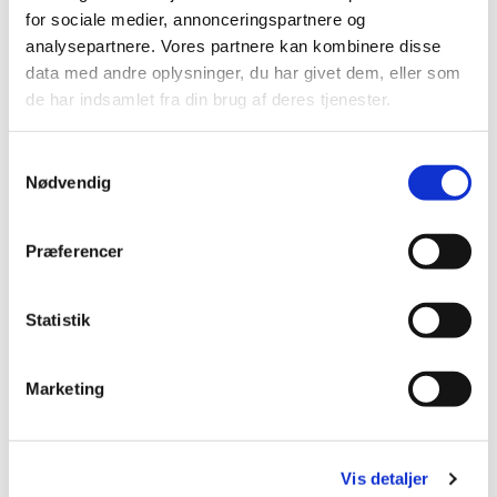
for sociale medier, annonceringspartnere og
analysepartnere. Vores partnere kan kombinere disse
data med andre oplysninger, du har givet dem, eller som
de har indsamlet fra din brug af deres tjenester.
S
Nødvendig
a
m
t
Præferencer
y
k
k
Statistik
e
v
Marketing
a
l
g
Vis detaljer