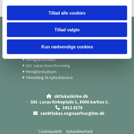
Tillad alle cookies
Tillad valgte
Kontakt
Kirkekontor
Kun nødvendige cookies
Præster
Medarbejdere
Menighedsrådet
Skt. Lukas Kunstforening
Menighedsplejen
Tilmelding til nyhedsbreve
sktlukaskirke.dk

· Skt. Lucas Kirkeplads 1, 8000 Aarhus C.
3012 4278

sanktlukas.sognaarhus@km.dk

Cookiepolitik
Datasikkerhed