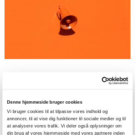
Referat af menighedsrådsmøde den 17.11.2015
Læs referat af menighedsrådsmøde den 17.11.2015
her
.
Denne hjemmeside bruger cookies
Vi bruger cookies til at tilpasse vores indhold og
annoncer, til at vise dig funktioner til sociale medier og til
at analysere vores trafik. Vi deler også oplysninger om
Du vil måske også kunne lide...
din brug af vores hjemmeside med vores partnere inden