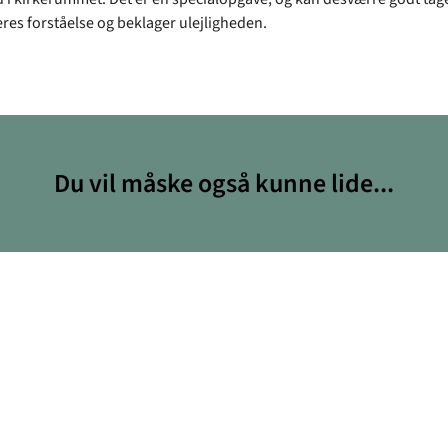
eres forståelse og beklager ulejligheden.
Du vil måske også kunne lide...