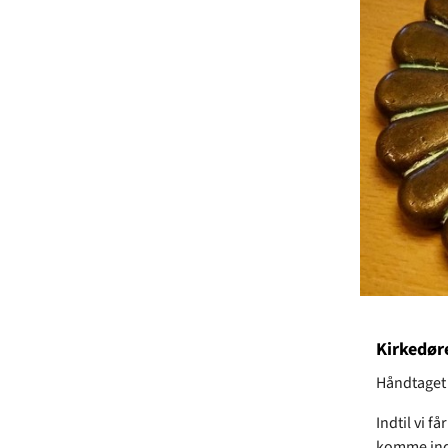
Kirkedør
Håndtaget t
Indtil vi f
komme ind 