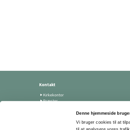
Kontakt
Kirkekontor
Præster
Medarbejdere
Menighedsrådet
Denne hjemmeside bruger
Skt. Lukas Kunstforening
Vi bruger cookies til at til
Menighedsplejen
til at analysere vores tra
Tilmelding til nyhedsbreve