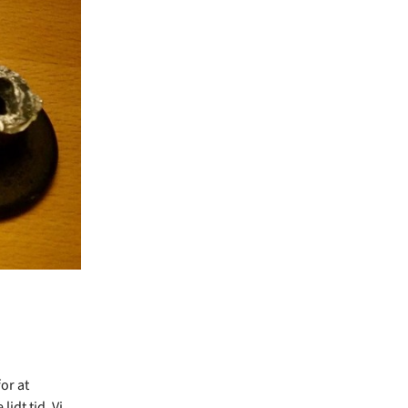
or at
idt tid. Vi