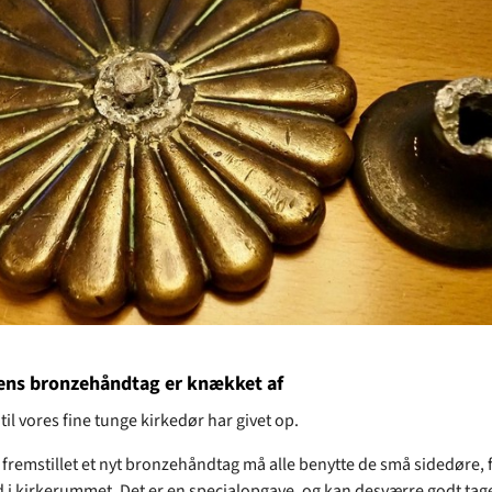
ens bronzehåndtag er knækket af
il vores fine tunge kirkedør har givet op.
år fremstillet et nyt bronzehåndtag må alle benytte de små sidedøre, f
i kirkerummet. Det er en specialopgave, og kan desværre godt tage l