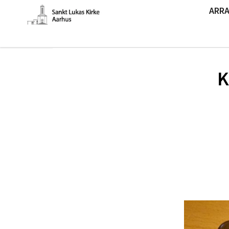
ARR
K