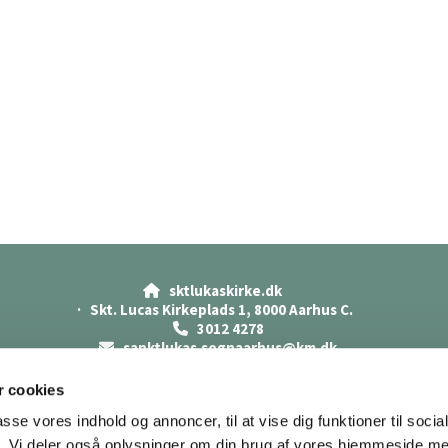
sktlukaskirke.dk

· Skt. Lucas Kirkeplads 1, 8000 Aarhus C.
3012 4278

sanktlukas.sognaarhus@km.dk

Cookiepolitik
Datasikkerhed
 cookies
Tilgængelighedserklæring
passe vores indhold og annoncer, til at vise dig funktioner til soci
fik. Vi deler også oplysninger om din brug af vores hjemmeside m