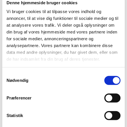
Denne hjemmeside bruger cookies
Stedfortrædere:
Vi bruger cookies til at tilpasse vores indhold og
annoncer, til at vise dig funktioner til sociale medier og til
Rasmus Lund Nielsen
at analysere vores trafik. Vi deler også oplysninger om
din brug af vores hjemmeside med vores partnere inden
Eja Elin Momberg Bækmark
for sociale medier, annonceringspartnere og
Anna Kristine Henriksen
analysepartnere. Vores partnere kan kombinere disse
data med andre oplysninger, du har givet dem, eller som
Anna Bente Østergaard
de har indsamlet fra din brug af deres tjenester.
S
ORIENTERING OM EVENTUELT AFSTEMNINGSVALG
Nødvendig
a
m
Indleveres der senest 4 uger efter valgforsamlingen,
t
senest tirsdag den 13. oktober 2020, en kandidatliste,
Præferencer
y
udløses et afstemningsvalg. Kandidatlisten skal være
k
underskrevet af et antal stillere svarende til det antal
k
Statistik
menighedsrådsmedlemmer, der skal vælges i sognet.
e