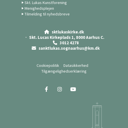
Skt. Lukas Kunstforening
Menighedsplejen
Tilmelding til nyhedsbreve
sktlukaskirke.dk

· Skt. Lucas Kirkeplads 1, 8000 Aarhus C.
3012 4278

sanktlukas.sognaarhus@km.dk

Cookiepolitik
Datasikkerhed
Tilgængelighedserklæring