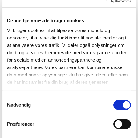
Denne hjemmeside bruger cookies
Vi bruger cookies til at tilpasse vores indhold og
annoncer, til at vise dig funktioner til sociale medier og til
at analysere vores trafik. Vi deler også oplysninger om
din brug af vores hjemmeside med vores partnere inden
for sociale medier, annonceringspartnere og
analysepartnere. Vores partnere kan kombinere disse
data med andre oplysninger, du har givet dem, eller som
de har indsamlet fra din brug af deres tjenester.
S
Du vil måske også kunne lide...
Nødvendig
a
m
t
Præferencer
y
k