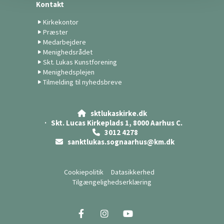
Kontakt
Kirkekontor
Præster
Medarbejdere
Menighedsrådet
Skt. Lukas Kunstforening
Menighedsplejen
Tilmelding til nyhedsbreve
sktlukaskirke.dk

· Skt. Lucas Kirkeplads 1, 8000 Aarhus C.
3012 4278

sanktlukas.sognaarhus@km.dk

Cookiepolitik
Datasikkerhed
Tilgængelighedserklæring