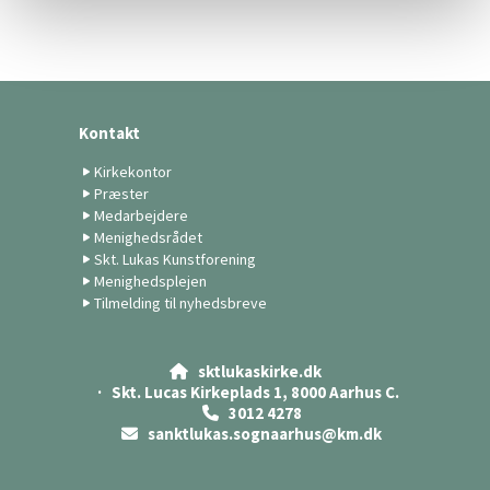
Kontakt
Kirkekontor
Præster
Medarbejdere
Menighedsrådet
Skt. Lukas Kunstforening
Menighedsplejen
Tilmelding til nyhedsbreve
sktlukaskirke.dk

· Skt. Lucas Kirkeplads 1, 8000 Aarhus C.
3012 4278

sanktlukas.sognaarhus@km.dk
