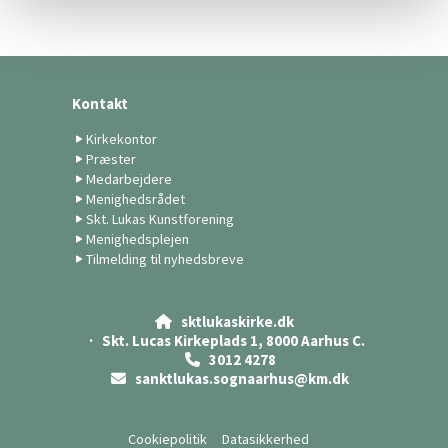
Kontakt
Kirkekontor
Præster
Medarbejdere
Menighedsrådet
Skt. Lukas Kunstforening
Menighedsplejen
Tilmelding til nyhedsbreve
sktlukaskirke.dk

· Skt. Lucas Kirkeplads 1, 8000 Aarhus C.
3012 4278

sanktlukas.sognaarhus@km.dk

Cookiepolitik
Datasikkerhed