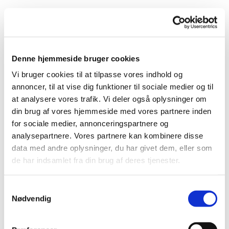
Denne hjemmeside bruger cookies
Vi bruger cookies til at tilpasse vores indhold og
annoncer, til at vise dig funktioner til sociale medier og til
at analysere vores trafik. Vi deler også oplysninger om
din brug af vores hjemmeside med vores partnere inden
for sociale medier, annonceringspartnere og
analysepartnere. Vores partnere kan kombinere disse
data med andre oplysninger, du har givet dem, eller som
de har indsamlet fra din brug af deres tjenester.
S
Nødvendig
a
m
Du vil måske også kunne lide...
t