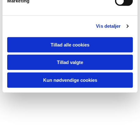
Marketing
a
vores liv.
l
g
Vis detaljer
Tillad alle cookies
Du vil måske også kunne lide...
Tillad valgte
Kun nødvendige cookies