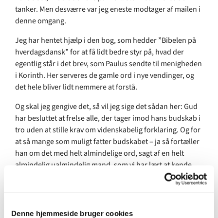
tanker.
Men desværre var jeg eneste modtager af mailen i
denne omgang.
Jeg har hentet hjælp i den bog, som hedder ”Bibelen på
hverdagsdansk” for at få lidt bedre styr på, hvad der
egentlig står i det brev, som Paulus sendte til menigheden
i Korinth. Her serveres de gamle ord i nye vendinger, og
det hele bliver lidt nemmere at forstå.
Og skal jeg gengive det, så vil jeg sige det sådan her: Gud
har besluttet at frelse alle, der tager imod hans budskab i
tro uden at stille krav om videnskabelig forklaring. Og for
at så mange som muligt fatter budskabet – ja så fortæller
han om det med helt almindelige ord, sagt af en helt
almindelig ualmindelig mand, som vi har lært at kende
som Jesus Kristus.
Midt i teksten står der: ”Guds ”tåbelighed” er visere end
menneskelig visdom, og Guds „svaghed” er stærkere end
Denne hjemmeside bruger cookies