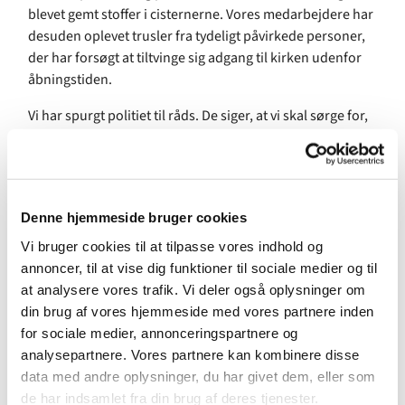
blevet gemt stoffer i cisternerne. Vores medarbejdere har
desuden oplevet trusler fra tydeligt påvirkede personer,
der har forsøgt at tiltvinge sig adgang til kirken udenfor
åbningstiden.
Vi har spurgt politiet til råds. De siger, at vi skal sørge for,
at der ingen gemmesteder er, at der er mere åbent for
indkig i haven og at kraftigt lys tændes ved bevægelse.
Hækken er derfor blevet klippet ned, og vi har desværre
også set os nødsaget til at ændre politik vedr. låste døre,
Denne hjemmeside bruger cookies
så dørene altid bliver låst uden for kirkekontorets
åbningstid.
Vi bruger cookies til at tilpasse vores indhold og
annoncer, til at vise dig funktioner til sociale medier og til
Politiet vil patruljere i området noget oftere, ligesom de
at analysere vores trafik. Vi deler også oplysninger om
opfordrer til, at vi henvender os, hvis vi ser noget
din brug af vores hjemmeside med vores partnere inden
mistænkeligt.
for sociale medier, annonceringspartnere og
analysepartnere. Vores partnere kan kombinere disse
Vi mener, at tiltagene er til fælles bedste også for kirkens
data med andre oplysninger, du har givet dem, eller som
naboer, fordi der både ved kirken og i hele området
de har indsamlet fra din brug af deres tjenester.
færdes mange mennesker i alle aldre i mange af døgnets