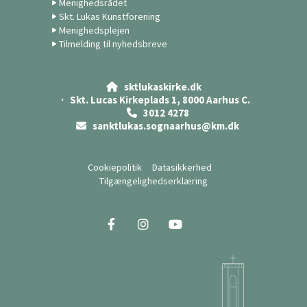
Menighedsrådet
Skt. Lukas Kunstforening
Menighedsplejen
Tilmelding til nyhedsbreve
sktlukaskirke.dk

· Skt. Lucas Kirkeplads 1, 8000 Aarhus C.
3012 4278

sanktlukas.sognaarhus@km.dk

Cookiepolitik
Datasikkerhed
Tilgængelighedserklæring