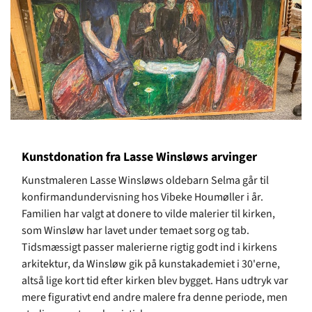
Kunstdonation fra Lasse Winsløws arvinger
Kunstmaleren Lasse Winsløws oldebarn Selma går til
konfirmandundervisning hos Vibeke Houmøller i år.
Familien har valgt at donere to vilde malerier til kirken,
som Winsløw har lavet under temaet sorg og tab.
Tidsmæssigt passer malerierne rigtig godt ind i kirkens
arkitektur, da Winsløw gik på kunstakademiet i 30'erne,
altså lige kort tid efter kirken blev bygget. Hans udtryk var
mere figurativt end andre malere fra denne periode, men