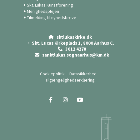
Skt. Lukas Kunstforening
Menighedsplejen
Tilmelding til nyhedsbreve
sktlukaskirke.dk

· Skt. Lucas Kirkeplads 1, 8000 Aarhus C.
3012 4278

sanktlukas.sognaarhus@km.dk

Cookiepolitik
Datasikkerhed
Tilgængelighedserklæring