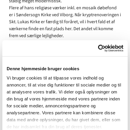
stadig meget modernistisk.
Flere af hans religiøse værker inkl. en mosaik døbefond
er i Søndersogn Kirke ved Viborg. Når kryptrenoveringen i
Skt. Lukas Kirke er færdig til foråret, vil i hvert fald et af
værkerne finde en fast plads her. Det andet vil komme
frem ved særlige lejligheder.
Læs mere om Lasse Winsløw og hans kunst på
https://lassewinsloew.dk/
Denne hjemmeside bruger cookies
Vi bruger cookies til at tilpasse vores indhold og
annoncer, til at vise dig funktioner til sociale medier og til
at analysere vores trafik. Vi deler også oplysninger om
din brug af vores hjemmeside med vores partnere inden
for sociale medier, annonceringspartnere og
analysepartnere. Vores partnere kan kombinere disse
data med andre oplysninger, du har givet dem, eller som
de har indsamlet fra din brug af deres tjenester.