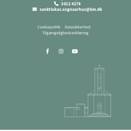
3012 4278

sanktlukas.sognaarhus@km.dk

Cookiepolitik
Datasikkerhed
Tilgængelighedserklæring