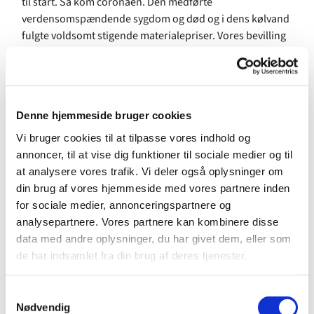
til start. Så kom coronaen. Den medførte
verdensomspændende sygdom og død og i dens kølvand
fulgte voldsomt stigende materialepriser. Vores bevilling
ville nu højest kunne dække halvdelen af
omkostningerne ved renoveringen. En større bevilling var
ikke mulig, Sankt Lukas Kirke er trods alt ikke den eneste
kirke i Aarhus, så vi måtte prioritere. Vi valgte at få lavet
Denne hjemmeside bruger cookies
handicapadgangen nu, og så færdiggøre resten
efterhånden som økonomien tillader det.
Vi bruger cookies til at tilpasse vores indhold og
annoncer, til at vise dig funktioner til sociale medier og til
Arbejdet startede den 28. marts og forventes at være
at analysere vores trafik. Vi deler også oplysninger om
færdig til oktober. I dette tidsrum er hele kryptarealet
din brug af vores hjemmeside med vores partnere inden
lukket for offentligheden. Der skal opbygges en rampe i
for sociale medier, annonceringspartnere og
foyeren og installeres en handicaplift. Liften kræver
analysepartnere. Vores partnere kan kombinere disse
ekstra plads, så indgangen til krypten og et stykke af
data med andre oplysninger, du har givet dem, eller som
væggen flyttes, og der opbygges et nyt indgangsparti.
de har indsamlet fra din brug af deres tjenester.
Derudover fjernes scenen og der foretages diverse
mindre og større reparationsarbejder.
S
Nødvendig
Vi glæder os rigtig meget til at vise resultatet frem og atter
a