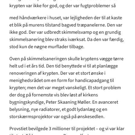
krypten var ikke for god, og der var fugtproblemer så
med håndværkere i huset, var lejligheden der til at kaste
et blik på murens tilstand bagved træpanelerne. Den var
ikke god. Der var udbredt skimmelsvamp og en grundig
skimmelsanering blev straks iværksat. Da den var færdig,
stod kun de nøgne murflader tilbage.
Oven på skimmelsaneringen skulle kryptens vægge tørre
helt ud i et års tid. Den tid benyttede vi til at planlægge
renoveringen af krypten. Der var et stort ønske i
menighedsrådet om en form for handicapadgang til
krypten; men det var meget vanskeligt. Et stort problem
der dog på fornemste vis blev løst af kirkens
bygningskyndige, Peter Skaaning Møller. En avanceret
belysning, nye radiatorer, et godt lydanlæg og en
storskærmsprojektor var også på ønskesedlen.
Provstiet bevilgede 3 millioner til projektet – og vi var klar