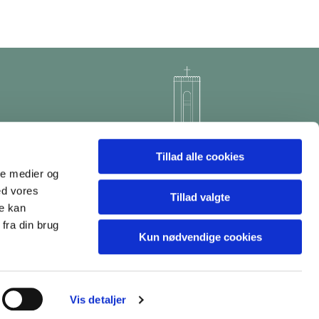
Tillad alle cookies
ale medier og
ed vores
Tillad valgte
re kan
fra din brug
Kun nødvendige cookies
Vis detaljer