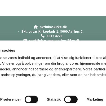
sktlukaskirke.dk

· Skt. Lucas Kirkeplads 1, 8000 Aarhus C.
3012 4278

sanktlukas.sognaarhus@km.dk

Cookiepolitik
Datasikkerhed
 cookies
Tilgængelighedserklæring
passe vores indhold og annoncer, til at vise dig funktioner til soci
fik. Vi deler også oplysninger om din brug af vores hjemmeside m
 medier, annonceringspartnere og analysepartnere. Vores partne
ndre oplysninger, du har givet dem, eller som de har indsamlet 
Privatlivspolitik
Log på ChurchDesk
Præferencer
Statistik
Marketing