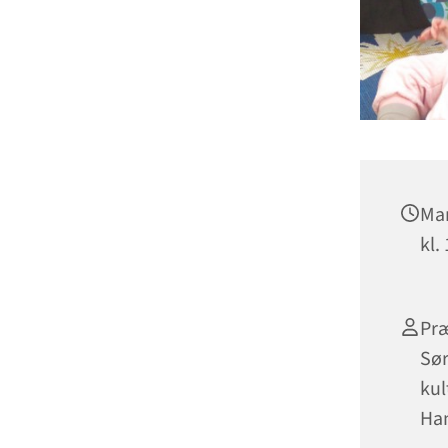
Man
kl.
Præ
Sør
kul
Ha