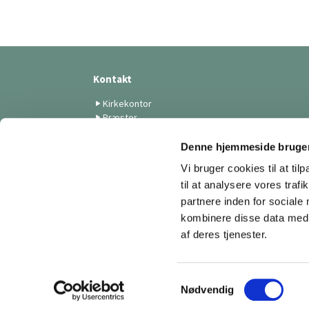
Kontakt
Kirkekontor
Præster
Medarbejdere
Menighedsrådet
Denne hjemmeside bruger
Skt. Lukas Kunstforening
Vi bruger cookies til at til
Menighedsplejen
til at analysere vores tra
Tilmelding til nyhedsbreve
partnere inden for sociale
kombinere disse data med a
af deres tjenester.
S
Nødvendig
a