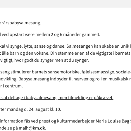
forårsbabysalmesang.
l ved opstart være mellem 2 og 6 måneder gammelt.
l vi synge, lytte, sanse og danse. Salmesangen kan skabe en unik 
lille barn og den voksne. Din stemme er en af de vigtigste i barnets 
 vigtigt, hvor godt du synger men at du synger.
ang stimulerer barnets sansemotoriske, følelsesmæssige, sociale-
udvikling. Babysalmesang indbyder til nærvær og ro i en musikalsk
 i centrum.
tis at deltage i babysalmesang, men tilmelding er påkrævet.
ter mandag d. 24. august kl. 10.
 information fås ved præst og kulturmedarbejder Maria Louise Bøg
ndelse på
malh@km.dk
.