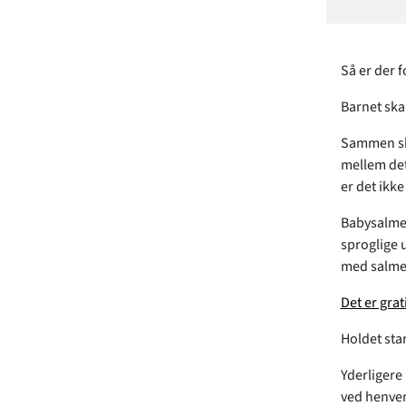
Så er der 
Barnet ska
Sammen ska
mellem det 
er det ikke
Babysalmes
sproglige 
med salmer
Det er gra
Holdet star
Yderligere
ved henve